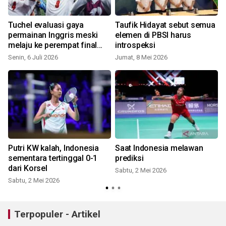
Tuchel evaluasi gaya
Taufik Hidayat sebut semua
permainan Inggris meski
elemen di PBSI harus
melaju ke perempat final
introspeksi
Piala Dunia 2026
Senin, 6 Juli 2026
Jumat, 8 Mei 2026
Putri KW kalah, Indonesia
Saat Indonesia melawan
sementara tertinggal 0-1
prediksi
dari Korsel
Sabtu, 2 Mei 2026
Sabtu, 2 Mei 2026
M
Terpopuler - Artikel