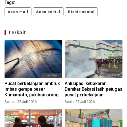
Tags:
Aeon mall
Aeon sentul
Bisnis sentul
Terkait
Pusat perbelanjaan ambruk
Antisipasi kebakaran,
imbas gempa besar
Damkar Bekasi latih petugas
Kumamoto, puluhan orang
pusat perbelanjaan
terjebak
Selasa, 28 Juli 2026
Senin, 27 Juli 2026