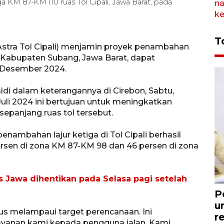
a KM 87-KM 110 ruas Tol Cipali, Jawa Barat, pada
T
Astra Tol Cipali) menjamin proyek penambahan
0, Kabupaten Subang, Jawa Barat, dapat
 Desember 2024.
naldi dalam keterangannya di Cirebon, Sabtu,
uli 2024 ini bertujuan untuk meningkatkan
sepanjang ruas tol tersebut.
enambahan lajur ketiga di Tol Cipali berhasil
ersen di zona KM 87-KM 98 dan 46 persen di zona
ns Jawa dihentikan pada Selasa pagi setelah
P
u
rus melampaui target perencanaan. Ini
r
ayanan kami kepada pengguna jalan. Kami