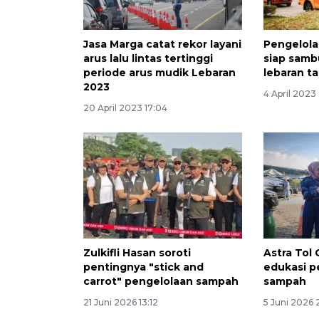
Jasa Marga catat rekor layani
Pengelola 
arus lalu lintas tertinggi
siap samb
periode arus mudik Lebaran
lebaran ta
2023
4 April 2023
20 April 2023 17:04
Zulkifli Hasan soroti
Astra Tol 
pentingnya "stick and
edukasi p
carrot" pengelolaan sampah
sampah
21 Juni 2026 13:12
5 Juni 2026 