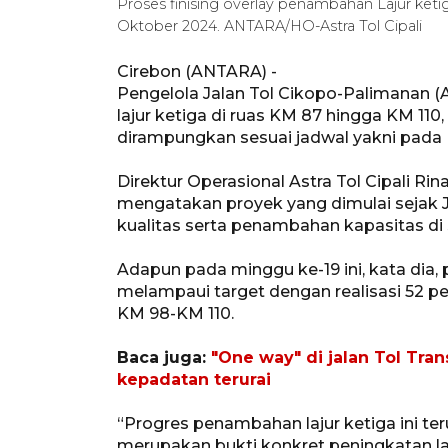
Proses finising overlay penambahan Lajur ketig
Oktober 2024. ANTARA/HO-Astra Tol Cipali
Cirebon (ANTARA) -
Pengelola Jalan Tol Cikopo-Palimanan (
lajur ketiga di ruas KM 87 hingga KM 11
dirampungkan sesuai jadwal yakni pada
Direktur Operasional Astra Tol Cipali Ri
mengatakan proyek yang dimulai sejak J
kualitas serta penambahan kapasitas di 
Adapun pada minggu ke-19 ini, kata dia, p
melampaui target dengan realisasi 52 p
KM 98-KM 110.
Baca juga:
"One way" di jalan Tol Tra
kepadatan terurai
“Progres penambahan lajur ketiga ini te
merupakan bukti konkret peningkatan l