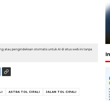
Pelanggan Filaha Farm setia
sampai 8 tahan?
1 Juni 2026 05:47
g atau pengindeksan otomatis untuk AI di situs web ini tanpa
I
LI
ASTRA TOL CIPALI
JALAN TOL CIPALI