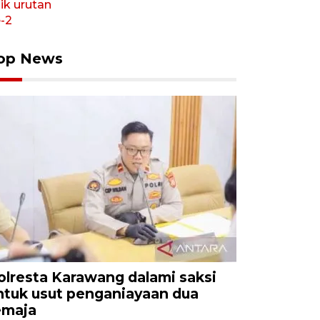
op News
olresta Karawang dalami saksi
ntuk usut penganiayaan dua
emaja