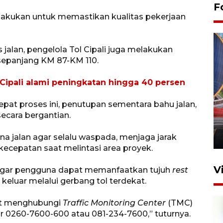
F
dilakukan untuk memastikan kualitas pekerjaan
 jalan, pengelola Tol Cipali juga melakukan
sepanjang KM 87-KM 110.
ol Cipali alami peningkatan hingga 40 persen
Komisi V DPR tinjau
t proses ini, penutupan sementara bahu jalan,
perlintasan sebidang di
secara bergantian.
Stasiun Bogor
12 Juni 2026 18:49
a jalan agar selalu waspada, menjaga jarak
ecepatan saat melintasi area proyek.
V
n agar pengguna dapat memanfaatkan tujuh
rest
u keluar melalui gerbang tol terdekat.
at menghubungi
Traffic Monitoring Center
(TMC)
r 0260-7600-600 atau 081-234-7600,” tuturnya.