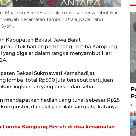
ni Maju dan Berprestasi dalam rangka menyambut Hari
at wilayah Kecamatan Tambun Utara, pada Rabu
 Syah).
h Kabupaten Bekasi, Jawa Barat
0 juta untuk hadiah pemenang Lomba Kampung
si yang digelar dalam rangka menyambut Hari
24.
upaten Bekasi Sukmawati Karnahadijat
 lomba total Rp500 juta tersebut bertujuan
kan lingkungan yang bersih dan sehat.
P
P
kan mendapatkan hadiah uang tunai sebesar Rp25
3 j
, komposter, dan alat pemilah sampah," katanya
kan Lomba Kampung Bersih di dua kecamatan