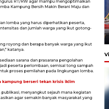
engurus RT/RW agar mampu mengoptimalkan
 Lomba Kampung Bersih Makin Berani Maju dan
Komisi V DPR tinjau
aian lomba yang harus diperhatikan peserta,
perlintasan sebidang di
ntensitas dan jumlah warga yang ikut gotong-
Stasiun Bogor
12 Juni 2026 18:49
ng royong dan berapa banyak warga yang ikut
an," katanya.
V
rsediaan sarana dan prasarana pengolahan
adi peserta perlombaan, semisal tong sampah
ntuk proses pemilahan pada lingkungan lomba.
kampung berseri tekan krisis iklim
itas publikasi, menyangkut sejauh mana kegiatan
kasikan agar semakin banyak masyarakat yang
Pelanggan Filaha Farm setia