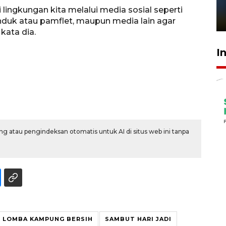
sampai 8 tahan?
lingkungan kita melalui media sosial seperti
1 Juni 2026 05:47
duk atau pamflet, maupun media lain agar
kata dia.
I
g atau pengindeksan otomatis untuk AI di situs web ini tanpa
LOMBA KAMPUNG BERSIH
SAMBUT HARI JADI