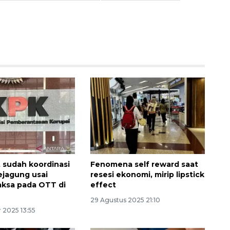
Awas penipuan berbasis AI
 sudah koordinasi
Fenomena self reward saat
2026-08-07 13:45:00
jagung usai
resesi ekonomi, mirip lipstick
aksa pada OTT di
effect
29 Agustus 2025 21:10
 2025 13:55