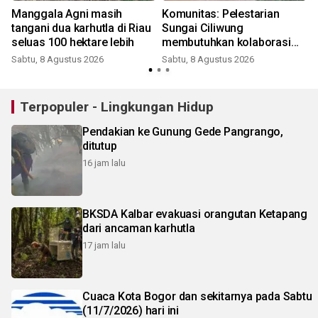
Manggala Agni masih
Komunitas: Pelestarian
tangani dua karhutla di Riau
Sungai Ciliwung
seluas 100 hektare lebih
membutuhkan kolaborasi
bersama
Sabtu, 8 Agustus 2026
Sabtu, 8 Agustus 2026
Terpopuler - Lingkungan Hidup
Pendakian ke Gunung Gede Pangrango,
ditutup
16 jam lalu
BKSDA Kalbar evakuasi orangutan Ketapang
dari ancaman karhutla
17 jam lalu
Cuaca Kota Bogor dan sekitarnya pada Sabtu
(11/7/2026) hari ini