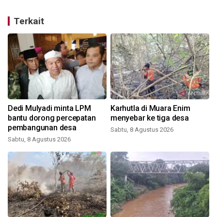
Terkait
6
Dedi Mulyadi minta LPM
Karhutla di Muara Enim
g
bantu dorong percepatan
menyebar ke tiga desa
pembangunan desa
Sabtu, 8 Agustus 2026
Sabtu, 8 Agustus 2026