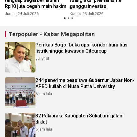
tangkap begal berhadiah
ruang aksi premanisme
Rp10 juta cegah main hakim
ganggu investasi
Jumat, 24 Juli 2026
Kamis, 23 Juli 2026
K
Terpopuler - Kabar Megapolitan
Pemkab Bogor buka opsi koridor baru bus
listrik hingga kawasan Citeureup
Jul 31st
244 penerima beasiswa Gubernur Jabar Non-
APBD kuliah di Nusa Putra University
6 jam lalu
32 Pakibraka Kabupaten Sukabumi jalani
diklat
6 jam lalu