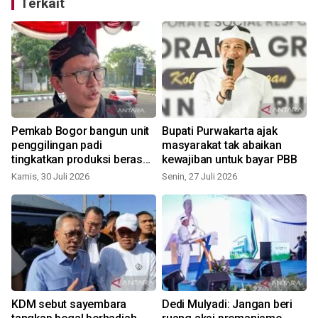
Terkait
Pemkab Bogor bangun unit
Bupati Purwakarta ajak
penggilingan padi
masyarakat tak abaikan
tingkatkan produksi beras
kewajiban untuk bayar PBB
lokal
Kamis, 30 Juli 2026
Senin, 27 Juli 2026
K
KDM sebut sayembara
Dedi Mulyadi: Jangan beri