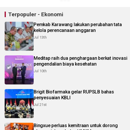
Terpopuler - Ekonomi
Pemkab Karawang lakukan perubahan tata
kelola perencanaan anggaran
Jul 13th
Meditap raih dua penghargaan berkat inovasi
pengendalian biaya kesehatan
Jul 10th
Brigit Biofarmaka gelar RUPSLB bahas
penyesuaian KBLI
Jul 21st
Bingxue perluas kemitraan untuk dorong