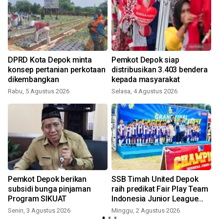
DPRD Kota Depok minta
Pemkot Depok siap
konsep pertanian perkotaan
distribusikan 3.403 bendera
dikembangkan
kepada masyarakat
Rabu, 5 Agustus 2026
Selasa, 4 Agustus 2026
Pemkot Depok berikan
SSB Timah United Depok
subsidi bunga pinjaman
raih predikat Fair Play Team
Program SIKUAT
Indonesia Junior League
2026
Senin, 3 Agustus 2026
Minggu, 2 Agustus 2026
K