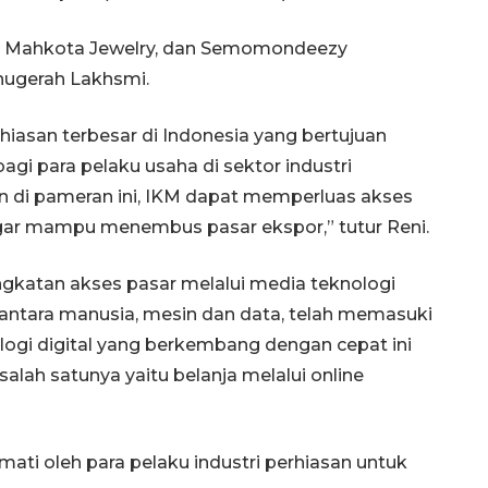
er, Mahkota Jewelry, dan Semomondeezy
nugerah Lakhsmi.
iasan terbesar di Indonesia yang bertujuan
agi para pelaku usaha di sektor industri
n di pameran ini, IKM dapat memperluas akses
 agar mampu menembus pasar ekspor,” tutur Reni.
gkatan akses pasar melalui media teknologi
a antara manusia, mesin dan data, telah memasuki
logi digital yang berkembang dengan cepat ini
lah satunya yaitu belanja melalui online
Ekspedisi Rupiah Berdaulat
rmati oleh para pelaku industri perhiasan untuk
2026 sambangi Papua