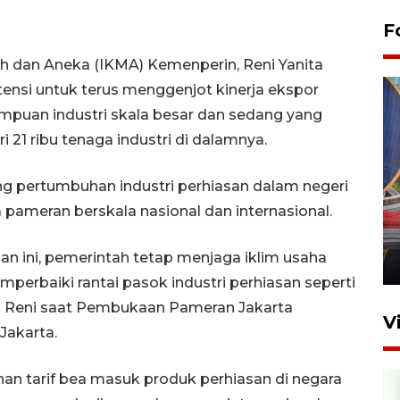
F
gah dan Aneka (IKMA) Kemenperin, Reni Yanita
nsi untuk terus menggenjot kinerja ekspor
mpuan industri skala besar dan sedang yang
i 21 ribu tenaga industri di dalamnya.
 pertumbuhan industri perhiasan dalam negeri
Komisi V DPR tinjau
 pameran berskala nasional dan internasional.
perlintasan sebidang di
Stasiun Bogor
ini, pemerintah tetap menjaga iklim usaha
12 Juni 2026 18:49
perbaiki rantai pasok industri perhiasan seperti
 Reni saat Pembukaan Pameran Jakarta
V
 Jakarta.
an tarif bea masuk produk perhiasan di negara