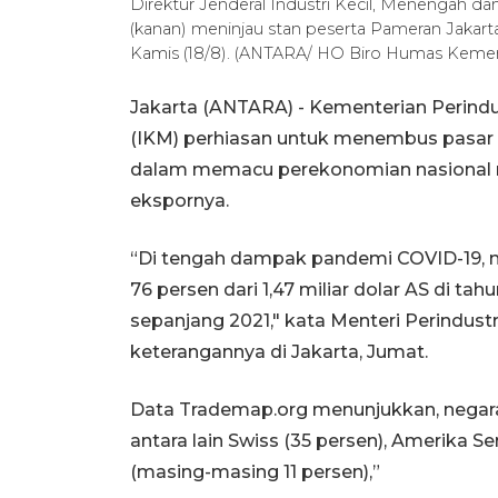
Direktur Jenderal Industri Kecil, Menengah da
(kanan) meninjau stan peserta Pameran Jakarta I
Kamis (18/8). (ANTARA/ HO Biro Humas Kement
Jakarta (ANTARA) - Kementerian Perindus
(IKM) perhiasan untuk menembus pasar g
dalam memacu perekonomian nasional me
ekspornya.
“Di tengah dampak pandemi COVID-19, ni
76 persen dari 1,47 miliar dolar AS di ta
sepanjang 2021," kata Menteri Perindus
keterangannya di Jakarta, Jumat.
Data Trademap.org menunjukkan, negara
antara lain Swiss (35 persen), Amerika S
(masing-masing 11 persen),”