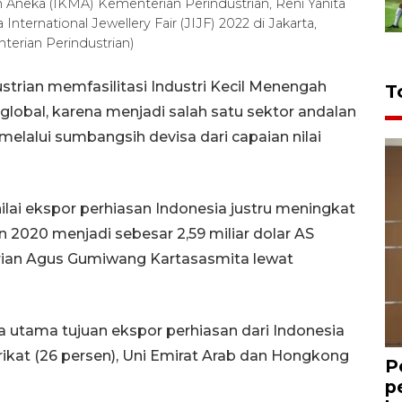
n Aneka (IKMA) Kementerian Perindustrian, Reni Yanita
nternational Jewellery Fair (JIJF) 2022 di Jakarta,
erian Perindustrian)
trian memfasilitasi Industri Kecil Menengah
T
lobal, karena menjadi salah satu sektor andalan
lalui sumbangsih devisa dari capaian nilai
lai ekspor perhiasan Indonesia justru meningkat
hun 2020 menjadi sebesar 2,59 miliar dolar AS
trian Agus Gumiwang Kartasasmita lewat
 utama tujuan ekspor perhiasan dari Indonesia
erikat (26 persen), Uni Emirat Arab dan Hongkong
P
p