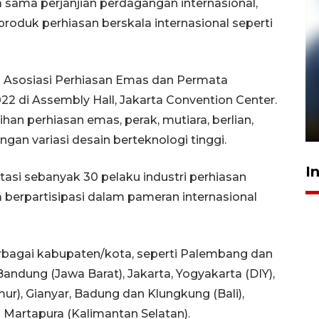
 sama perjanjian perdagangan internasional,
duk perhiasan berskala internasional seperti
h Asosiasi Perhiasan Emas dan Permata
Pelanggan Filaha Farm setia
22 di Assembly Hall, Jakarta Convention Center.
sampai 8 tahan?
han perhiasan emas, perak, mutiara, berlian,
1 Juni 2026 05:47
ngan variasi desain berteknologi tinggi.
I
asi sebanyak 30 pelaku industri perhiasan
 berpartisipasi dalam pameran internasional
 berbagai kabupaten/kota, seperti Palembang dan
Bandung (Jawa Barat), Jakarta, Yogyakarta (DIY),
r), Gianyar, Badung dan Klungkung (Bali),
Martapura (Kalimantan Selatan).