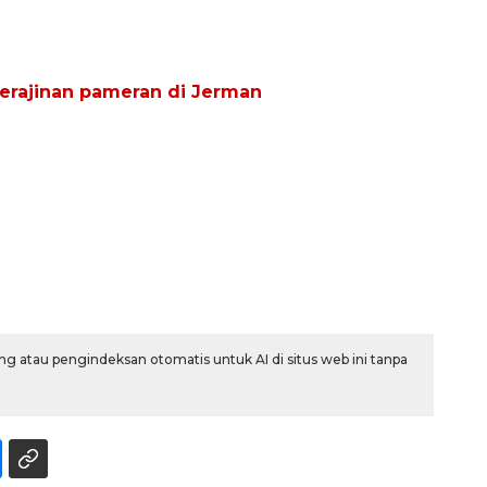
2026-08-06 13:15:00
kerajinan pameran di Jerman
g atau pengindeksan otomatis untuk AI di situs web ini tanpa