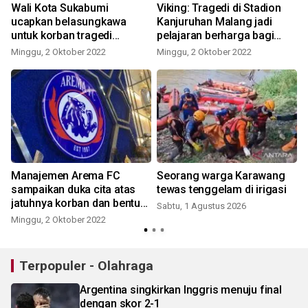
Wali Kota Sukabumi
Viking: Tragedi di Stadion
ucapkan belasungkawa
Kanjuruhan Malang jadi
untuk korban tragedi
pelajaran berharga bagi
Kanjuruhan
suporter
Minggu, 2 Oktober 2022
Minggu, 2 Oktober 2022
K
Manajemen Arema FC
Seorang warga Karawang
sampaikan duka cita atas
tewas tenggelam di irigasi
jatuhnya korban dan bentuk
Sabtu, 1 Agustus 2026
Crisis Center
Minggu, 2 Oktober 2022
S
Terpopuler - Olahraga
Argentina singkirkan Inggris menuju final
dengan skor 2-1