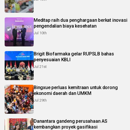
Meditap raih dua penghargaan berkat inovasi
pengendalian biaya kesehatan
Jul 10th
Brigit Biofarmaka gelar RUPSLB bahas
penyesuaian KBLI
Jul 21st
Bingxue perluas kemitraan untuk dorong
ekonomi daerah dan UMKM
Jul 29th
Danantara gandeng perusahaan AS
kembangkan proyek gasifikasi