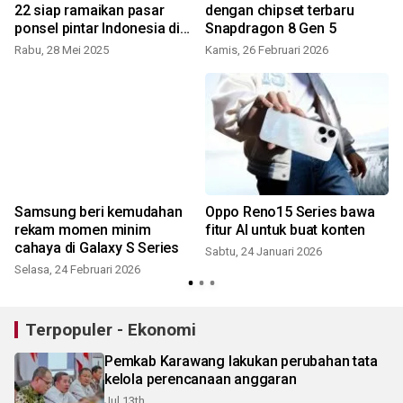
22 siap ramaikan pasar
dengan chipset terbaru
ponsel pintar Indonesia di
Snapdragon 8 Gen 5
2025
Rabu, 28 Mei 2025
Kamis, 26 Februari 2026
Samsung beri kemudahan
Oppo Reno15 Series bawa
rekam momen minim
fitur AI untuk buat konten
cahaya di Galaxy S Series
Sabtu, 24 Januari 2026
Selasa, 24 Februari 2026
S
Terpopuler - Ekonomi
Pemkab Karawang lakukan perubahan tata
kelola perencanaan anggaran
Jul 13th