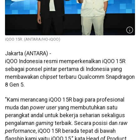
iQOO 15R. (ANTARA/HO-iQOO)
Jakarta (ANTARA) -
iQOO Indonesia resmi memperkenalkan iQOO 15R
sebagai ponsel pintar pertama di Indonesia yang
membawakan
chipset
terbaru Qualcomm Snapdragon
8 Gen 5.
"Kami merancang iQOO 15R bagi para profesional
muda dan
power user
yang membutuhkan satu
perangkat andal untuk bekerja seharian sekaligus
pengalaman
gaming
terbaik. Secara posisi dan
raw
performance
, iQOO 15R berada tepat di bawah
flagship
kami yaitu iQOO 15,” kata Head of Product