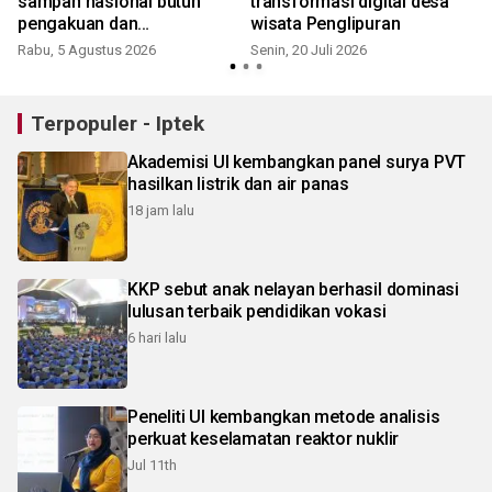
sampah nasional butuh
transformasi digital desa
pengakuan dan
wisata Penglipuran
perlindungan bagi pemulung
Rabu, 5 Agustus 2026
Senin, 20 Juli 2026
Terpopuler - Iptek
Akademisi UI kembangkan panel surya PVT
hasilkan listrik dan air panas
18 jam lalu
KKP sebut anak nelayan berhasil dominasi
lulusan terbaik pendidikan vokasi
6 hari lalu
Peneliti UI kembangkan metode analisis
perkuat keselamatan reaktor nuklir
Jul 11th