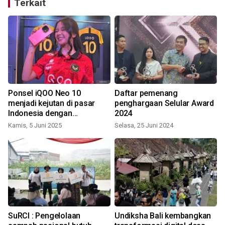
Terkait
Ponsel iQOO Neo 10
Daftar pemenang
menjadi kejutan di pasar
penghargaan Selular Award
Indonesia dengan
2024
Snapdragon 8s Gen 4
Kamis, 5 Juni 2025
Selasa, 25 Juni 2024
S
SuRCI : Pengelolaan
Undiksha Bali kembangkan