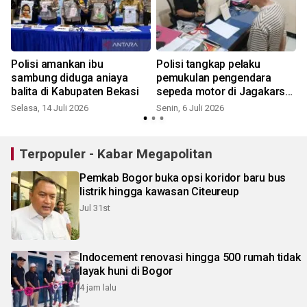
Polisi amankan ibu
Polisi tangkap pelaku
sambung diduga aniaya
pemukulan pengendara
balita di Kabupaten Bekasi
sepeda motor di Jagakarsa
Jaksel
Selasa, 14 Juli 2026
Senin, 6 Juli 2026
S
Terpopuler - Kabar Megapolitan
Pemkab Bogor buka opsi koridor baru bus
listrik hingga kawasan Citeureup
Jul 31st
Indocement renovasi hingga 500 rumah tidak
layak huni di Bogor
4 jam lalu