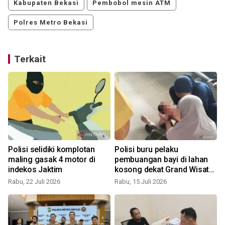
Kabupaten Bekasi
Pembobol mesin ATM
Polres Metro Bekasi
Terkait
Polisi selidiki komplotan
Polisi buru pelaku
maling gasak 4 motor di
pembuangan bayi di lahan
indekos Jaktim
kosong dekat Grand Wisata
Bekasi
Rabu, 22 Juli 2026
Rabu, 15 Juli 2026
J