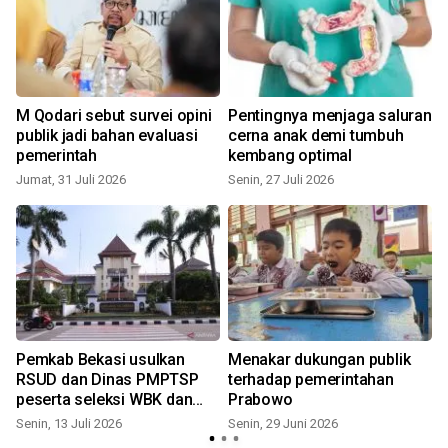
M Qodari sebut survei opini
Pentingnya menjaga saluran
publik jadi bahan evaluasi
cerna anak demi tumbuh
pemerintah
kembang optimal
Jumat, 31 Juli 2026
Senin, 27 Juli 2026
Pemkab Bekasi usulkan
Menakar dukungan publik
RSUD dan Dinas PMPTSP
terhadap pemerintahan
peserta seleksi WBK dan
Prabowo
WBBM
Senin, 13 Juli 2026
Senin, 29 Juni 2026
J