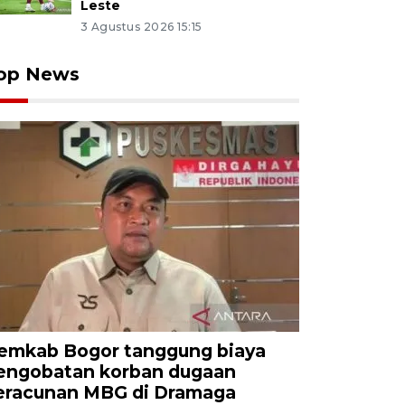
Leste
3 Agustus 2026 15:15
op News
emkab Bogor tanggung biaya
engobatan korban dugaan
eracunan MBG di Dramaga