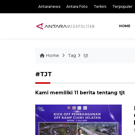
Antaranews
Antara Foto
Terkini
Terpopuler
HOME
Home
Tag
tjt
#TJT
Kami memiliki 11 berita tentang tjt