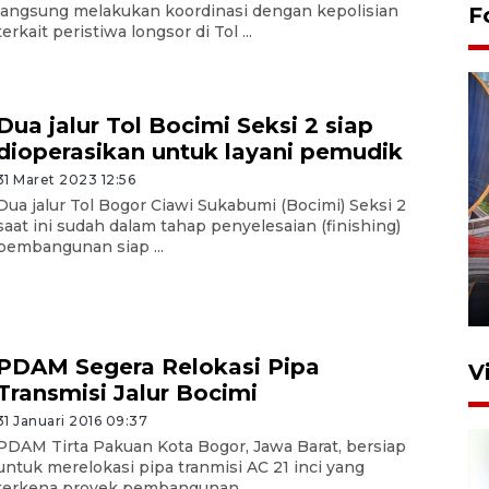
langsung melakukan koordinasi dengan kepolisian
F
terkait peristiwa longsor di Tol ...
Dua jalur Tol Bocimi Seksi 2 siap
dioperasikan untuk layani pemudik
31 Maret 2023 12:56
Dua jalur Tol Bogor Ciawi Sukabumi (Bocimi) Seksi 2
Komisi V DPR tinjau
saat ini sudah dalam tahap penyelesaian (finishing)
perlintasan sebidang di
pembangunan siap ...
Stasiun Bogor
12 Juni 2026 18:49
PDAM Segera Relokasi Pipa
V
Transmisi Jalur Bocimi
31 Januari 2016 09:37
PDAM Tirta Pakuan Kota Bogor, Jawa Barat, bersiap
untuk merelokasi pipa tranmisi AC 21 inci yang
terkena proyek pembangunan ...