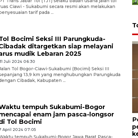
PT Trans Jabar Tol (TJT) selaku badan usaha jalan tol
ruas Ciawi - Sukabumi secara resmi akan melakukan
penyesuaian tarif pada ...
T
Tol Bocimi Seksi III Parungkuda-
Cibadak ditargetkan siap melayani
arus mudik Lebaran 2025
31 Juli 2024 06:30
Jalan Tol Bogor-Ciawi-Sukabumi (Bocimi) Seksi III
sepanjang 13,9 km yang menghubungkan Parungkuda
dengan Cibadak, Kabupaten ...
Waktu tempuh Sukabumi-Bogor
mencapai enam jam pasca-longsor
P
di Tol Bocimi
p
7 April 2024 07:05
k
Waktu tempuh Sukabumi-Bogor Jawa Barat Pasca-