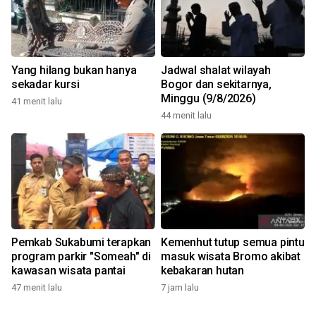
Yang hilang bukan hanya
Jadwal shalat wilayah
sekadar kursi
Bogor dan sekitarnya,
Minggu (9/8/2026)
41 menit lalu
44 menit lalu
Pemkab Sukabumi terapkan
Kemenhut tutup semua pintu
program parkir "Someah" di
masuk wisata Bromo akibat
kawasan wisata pantai
kebakaran hutan
47 menit lalu
7 jam lalu