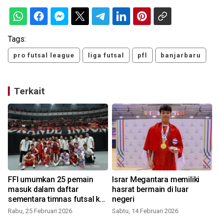
Tags:
pro futsal league
liga futsal
pfl
banjarbaru
Terkait
FFI umumkan 25 pemain
Israr Megantara memiliki
masuk dalam daftar
hasrat bermain di luar
sementara timnas futsal ke
negeri
ASEAN 2026
Rabu, 25 Februari 2026
Sabtu, 14 Februari 2026
S