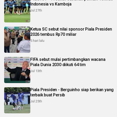
Indonesia vs Kamboja
Jul 27th
Ketua SC sebut nilai sponsor Piala Presiden
2026 tembus Rp70 miliar
5 hari lalu
FIFA sebut mulai pertimbangkan wacana
Piala Dunia 2030 diikuti 64 tim
Jul 13th
Piala Presiden - Berguinho siap berikan yang
terbaik buat Persib
Jul 25th