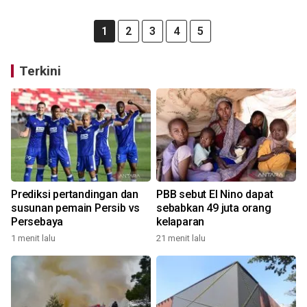
1
2
3
4
5
Terkini
Prediksi pertandingan dan
PBB sebut El Nino dapat
susunan pemain Persib vs
sebabkan 49 juta orang
Persebaya
kelaparan
1 menit lalu
21 menit lalu