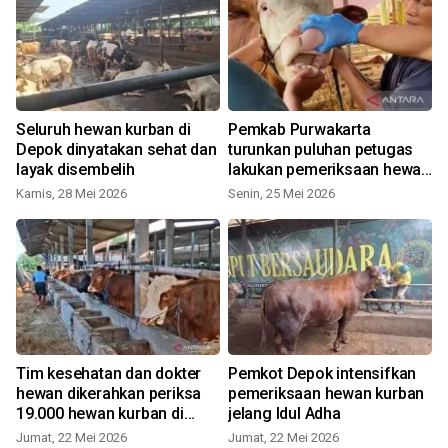
Seluruh hewan kurban di
Pemkab Purwakarta
Depok dinyatakan sehat dan
turunkan puluhan petugas
layak disembelih
lakukan pemeriksaan hewan
kurban
Kamis, 28 Mei 2026
Senin, 25 Mei 2026
0
Tim kesehatan dan dokter
Pemkot Depok intensifkan
hewan dikerahkan periksa
pemeriksaan hewan kurban
19.000 hewan kurban di
jelang Idul Adha
Kabupaten Bekasi
Jumat, 22 Mei 2026
Jumat, 22 Mei 2026