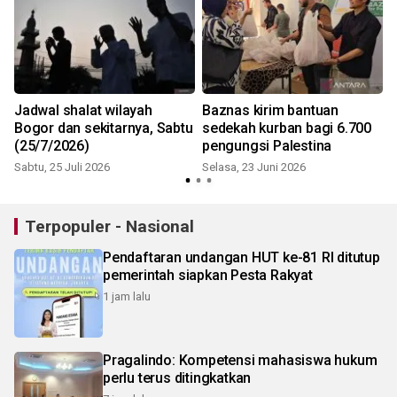
Jadwal shalat wilayah
Baznas kirim bantuan
Bogor dan sekitarnya, Sabtu
sedekah kurban bagi 6.700
(25/7/2026)
pengungsi Palestina
Sabtu, 25 Juli 2026
Selasa, 23 Juni 2026
S
Terpopuler - Nasional
Pendaftaran undangan HUT ke-81 RI ditutup
pemerintah siapkan Pesta Rakyat
1 jam lalu
Pragalindo: Kompetensi mahasiswa hukum
perlu terus ditingkatkan