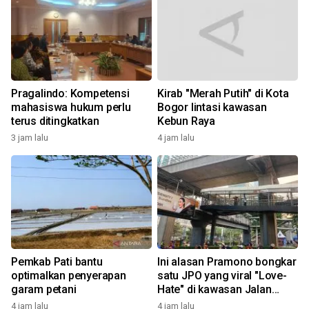
Pragalindo: Kompetensi
Kirab "Merah Putih" di Kota
mahasiswa hukum perlu
Bogor lintasi kawasan
terus ditingkatkan
Kebun Raya
3 jam lalu
4 jam lalu
Pemkab Pati bantu
Ini alasan Pramono bongkar
optimalkan penyerapan
satu JPO yang viral "Love-
garam petani
Hate" di kawasan Jalan
Rasuna Said
4 jam lalu
4 jam lalu