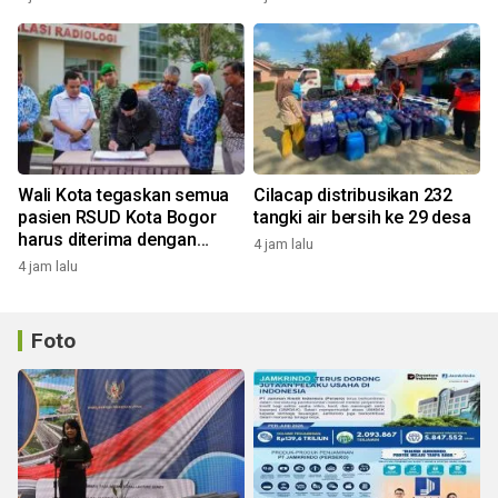
Wali Kota tegaskan semua
Cilacap distribusikan 232
pasien RSUD Kota Bogor
tangki air bersih ke 29 desa
harus diterima dengan
4 jam lalu
profesional
4 jam lalu
Foto