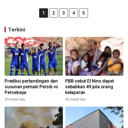
1
2
3
4
5
Terkini
Prediksi pertandingan dan
PBB sebut El Nino dapat
susunan pemain Persib vs
sebabkan 49 juta orang
Persebaya
kelaparan
35 menit lalu
55 menit lalu