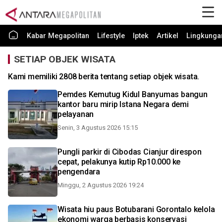
Kabar Megapolitan
Lifestyle
Iptek
Artikel
Lingkunga
SETIAP OBJEK WISATA
Kami memiliki 2808 berita tentang setiap objek wisata.
Pemdes Kemutug Kidul Banyumas bangun
kantor baru mirip Istana Negara demi
pelayanan
Senin, 3 Agustus 2026 15:15
Pungli parkir di Cibodas Cianjur direspon
cepat, pelakunya kutip Rp10.000 ke
pengendara
Minggu, 2 Agustus 2026 19:24
Wisata hiu paus Botubarani Gorontalo kelola
ekonomi warga berbasis konservasi