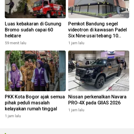
Luas kebakaran di Gunung
Pemkot Bandung segel
Bromo sudah capai 60
videotron di kawasan Padel
hektare
Six Nine usai tebang 10
pohon
59 menit lalu
1 jam lalu
PKK Kota Bogor ajak semua
Nissan perkenalkan Navara
pihak peduli masalah
PRO-4X pada GIIAS 2026
kelayakan rumah tinggal
1 jam lalu
1 jam lalu