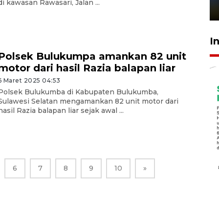
di kawasan Rawasari, Jalan ...
1 Juni 2026 05:47
I
Polsek Bulukumpa amankan 82 unit
motor dari hasil Razia balapan liar
6 Maret 2025 04:53
Polsek Bulukumba di Kabupaten Bulukumba,
Sulawesi Selatan mengamankan 82 unit motor dari
hasil Razia balapan liar sejak awal ...
6
7
8
9
10
»