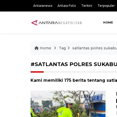
Antaranews
Antara Foto
Terkini
Terpopuler
HOME
Home
Tag
satlantas polres sukab
#SATLANTAS POLRES SUKABU
Kami memiliki 175 berita tentang satl