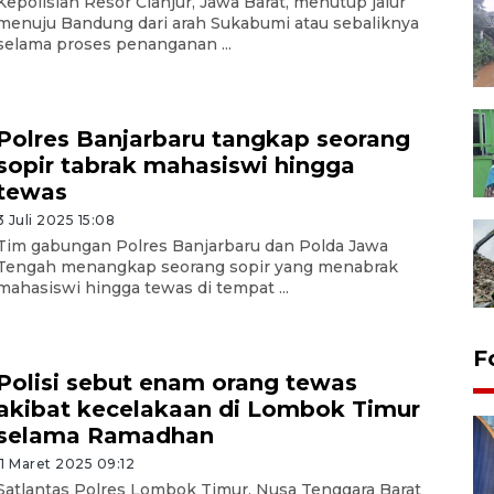
Kepolisian Resor Cianjur, Jawa Barat, menutup jalur
menuju Bandung dari arah Sukabumi atau sebaliknya
selama proses penanganan ...
Polres Banjarbaru tangkap seorang
sopir tabrak mahasiswi hingga
tewas
3 Juli 2025 15:08
Tim gabungan Polres Banjarbaru dan Polda Jawa
Tengah menangkap seorang sopir yang menabrak
mahasiswi hingga tewas di tempat ...
F
Polisi sebut enam orang tewas
akibat kecelakaan di Lombok Timur
selama Ramadhan
11 Maret 2025 09:12
Satlantas Polres Lombok Timur, Nusa Tenggara Barat