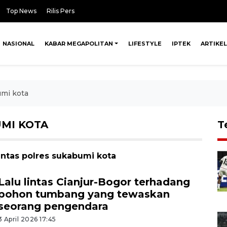
Top News
Rilis Pers
NASIONAL
KABAR MEGAPOLITAN
LIFESTYLE
IPTEK
ARTIKEL
umi kota
MI KOTA
T
antas polres sukabumi kota
Lalu lintas Cianjur-Bogor terhadang
pohon tumbang yang tewaskan
seorang pengendara
3 April 2026 17:45