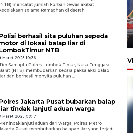
(NTB) mencatat jumlah korban tewas akibat
kecelakaan selama Ramadhan di daerah ...
Komisi V DPR tinjau
perlintasan sebidang di
Stasiun Bogor
Polisi berhasil sita puluhan sepeda
12 Juni 2026 18:49
motor di lokasi balap liar di
LombokTimur NTB
9 Maret 2025 10:36
V
Tim Samapta Polres Lombok Timur, Nusa Tenggara
Barat (NTB), membubarkan secara paksa aksi balap
liar dan berhasil menyita puluhan ...
Polres Jakarta Pusat bubarkan balap
liar tindak lanjuti aduan warga
9 Maret 2025 09:17
Pelanggan Filaha Farm setia
Menindaklanjuti aduan dari warga, Polres Metro
Jakarta Pusat membubarkan balapan liar yang terjadi
sampai 8 tahan?