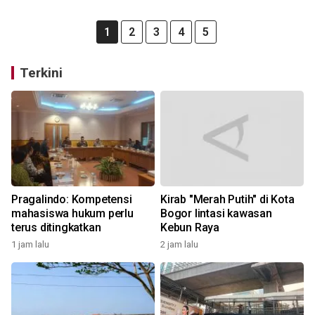
1
2
3
4
5
Terkini
Pragalindo: Kompetensi
Kirab "Merah Putih" di Kota
mahasiswa hukum perlu
Bogor lintasi kawasan
terus ditingkatkan
Kebun Raya
1 jam lalu
2 jam lalu