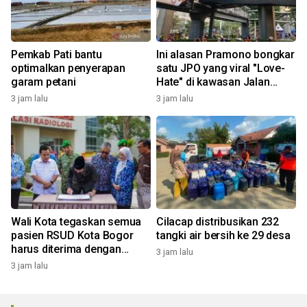
Pemkab Pati bantu
Ini alasan Pramono bongkar
optimalkan penyerapan
satu JPO yang viral "Love-
garam petani
Hate" di kawasan Jalan
Rasuna Said
3 jam lalu
3 jam lalu
Wali Kota tegaskan semua
Cilacap distribusikan 232
pasien RSUD Kota Bogor
tangki air bersih ke 29 desa
harus diterima dengan
3 jam lalu
profesional
3 jam lalu