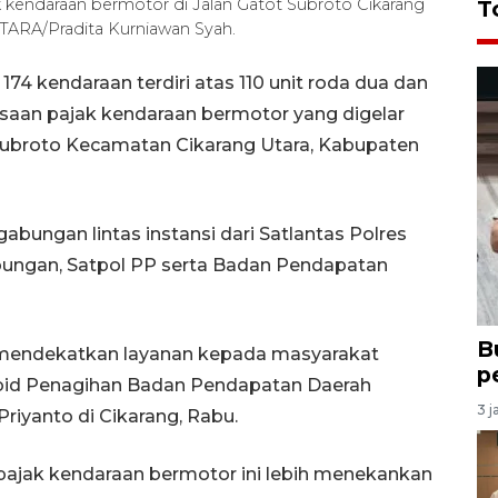
 kendaraan bermotor di Jalan Gatot Subroto Cikarang
T
NTARA/Pradita Kurniawan Syah.
4 kendaraan terdiri atas 110 unit roda dua dan
ksaan pajak kendaraan bermotor yang digelar
Subroto Kecamatan Cikarang Utara, Kabupaten
abungan lintas instansi dari Satlantas Polres
bungan, Satpol PP serta Badan Pendapatan
B
gus mendekatkan layanan kepada masyarakat
p
ubid Penagihan Badan Pendapatan Daerah
3 j
iyanto di Cikarang, Rabu.
pajak kendaraan bermotor ini lebih menekankan