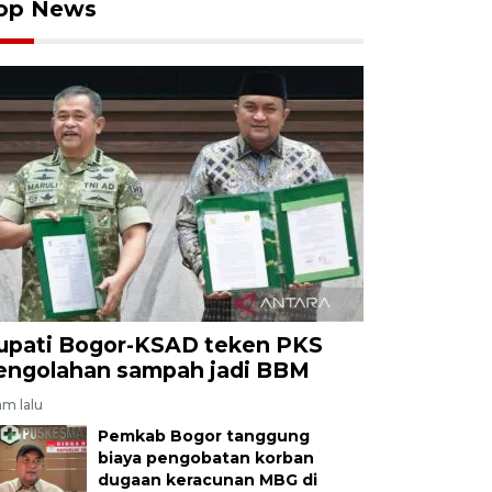
op News
upati Bogor-KSAD teken PKS
engolahan sampah jadi BBM
am lalu
Pemkab Bogor tanggung
biaya pengobatan korban
dugaan keracunan MBG di