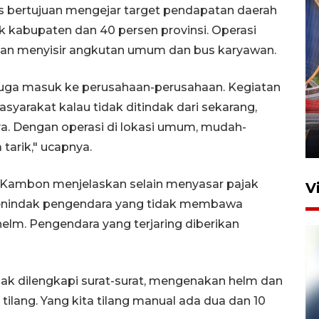
gus bertujuan mengejar target pendapatan daerah
k kabupaten dan 40 persen provinsi. Operasi
gan menyisir angkutan umum dan bus karyawan.
Komisi V DPR tinjau
mi juga masuk ke perusahaan-perusahaan. Kegiatan
perlintasan sebidang di
masyarakat kalau tidak ditindak dari sekarang,
Stasiun Bogor
ya. Dengan operasi di lokasi umum, mudah-
12 Juni 2026 18:49
tarik," ucapnya.
tu Kambon menjelaskan selain menyasar pajak
V
 menindak pengendara yang tidak membawa
elm. Pengendara yang terjaring diberikan
idak dilengkapi surat-surat, mengenakan helm dan
tilang. Yang kita tilang manual ada dua dan 10