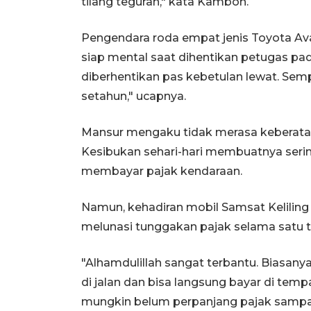
tilang teguran," kata Kambon.
Pengendara roda empat jenis Toyota Av
siap mental saat dihentikan petugas pada 
diberhentikan pas kebetulan lewat. Se
setahun," ucapnya.
Mansur mengaku tidak merasa keberatan 
Kesibukan sehari-hari membuatnya seri
membayar pajak kendaraan.
Namun, kehadiran mobil Samsat Keliling d
melunasi tunggakan pajak selama satu 
"Alhamdulillah sangat terbantu. Biasanya
di jalan dan bisa langsung bayar di tempa
mungkin belum perpanjang pajak sampai 