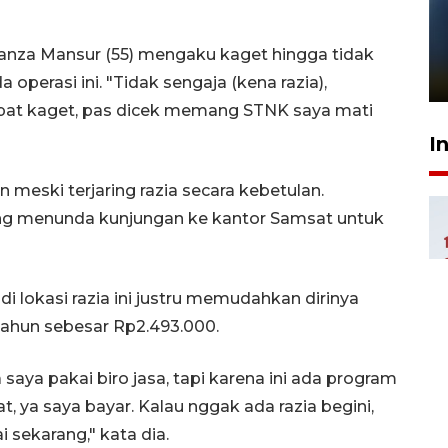
Pelanggan Filaha Farm setia
sampai 8 tahan?
anza Mansur (55) mengaku kaget hingga tidak
1 Juni 2026 05:47
operasi ini. "Tidak sengaja (kena razia),
mpat kaget, pas dicek memang STNK saya mati
I
meski terjaring razia secara kebetulan.
ng menunda kunjungan ke kantor Samsat untuk
i lokasi razia ini justru memudahkan dirinya
tahun sebesar Rp2.493.000.
 saya pakai biro jasa, tapi karena ini ada program
t, ya saya bayar. Kalau nggak ada razia begini,
sekarang," kata dia.