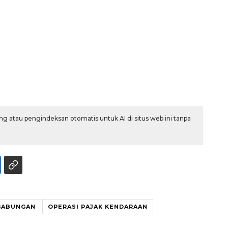
g atau pengindeksan otomatis untuk AI di situs web ini tanpa
Ekonomi triwulan II-2026
tumbuh 5,29 persen
2026-08-06 18:45:00
GABUNGAN
OPERASI PAJAK KENDARAAN