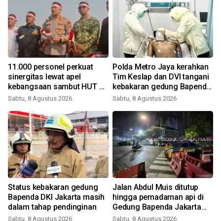
11.000 personel perkuat
Polda Metro Jaya kerahkan
sinergitas lewat apel
Tim Keslap dan DVI tangani
kebangsaan sambut HUT RI
kebakaran gedung Bapenda
di kawasan Monas
DKI
Sabtu, 8 Agustus 2026
Sabtu, 8 Agustus 2026
Status kebakaran gedung
Jalan Abdul Muis ditutup
Bapenda DKI Jakarta masih
hingga pemadaman api di
dalam tahap pendinginan
Gedung Bapenda Jakarta
selesai
Sabtu, 8 Agustus 2026
Sabtu, 8 Agustus 2026