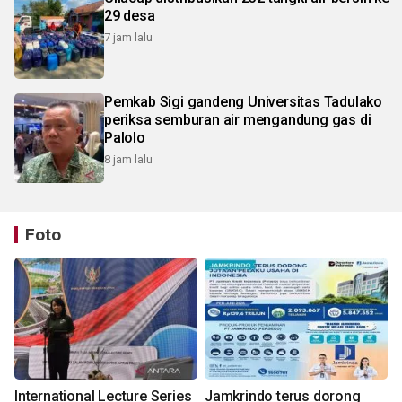
29 desa
7 jam lalu
Pemkab Sigi gandeng Universitas Tadulako
periksa semburan air mengandung gas di
Palolo
8 jam lalu
Foto
International Lecture Series
Jamkrindo terus dorong