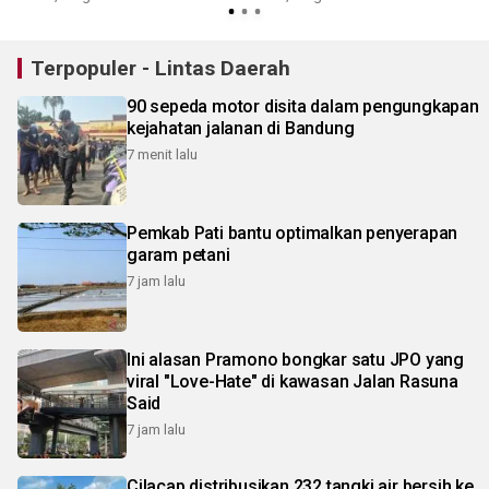
Terpopuler - Lintas Daerah
90 sepeda motor disita dalam pengungkapan
kejahatan jalanan di Bandung
7 menit lalu
Pemkab Pati bantu optimalkan penyerapan
garam petani
7 jam lalu
Ini alasan Pramono bongkar satu JPO yang
viral "Love-Hate" di kawasan Jalan Rasuna
Said
7 jam lalu
Cilacap distribusikan 232 tangki air bersih ke