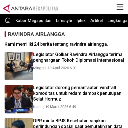
Kabar Megapolitan
Lifestyle
Iptek
Artikel
Lingkunga
RAVINDRA AIRLANGGA
Kami memiliki 24 berita tentang ravindra airlangga.
Legislator Golkar Ravindra Airlangga terima
penghargaan Tokoh Diplomasi Internasional
Minggu, 19 April 2026 6:03
Legislator dorong pemanfaatan windfall
komoditas untuk redam dampak penutupan
Selat Hormuz
Kamis, 19 Maret 2026 6:49
DPR minta BPJS Kesehatan siapkan
perlindungan sosial saat pemutakhiran data