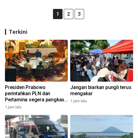
1
2
3
Terkini
Presiden Prabowo
Jangan biarkan pungli terus
perintahkan PLN dan
mengakar
Pertamina segera pangkas
1 jam lalu
anak-cucu perusahaan
1 jam lalu