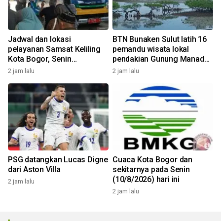
Jadwal dan lokasi
BTN Bunaken Sulut latih 16
pelayanan Samsat Keliling
pemandu wisata lokal
Kota Bogor, Senin
pendakian Gunung Manado
(10/8/2026)
Tua
2 jam lalu
2 jam lalu
PSG datangkan Lucas Digne
Cuaca Kota Bogor dan
dari Aston Villa
sekitarnya pada Senin
(10/8/2026) hari ini
2 jam lalu
2 jam lalu