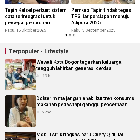
Tapin Kalsel perkuat sistem
Pemkab Tapin tindak tegas
data terintegrasi untuk
TPS liar persiapan menuju
percepat penurunan
Adipura 2025
stunting
Rabu, 15 Oktober 2025
Rabu, 3 September 2025
S
Terpopuler - Lifestyle
Wawali Kota Bogor tegaskan keluarga
tangguh lahirkan generasi cerdas
Jul 19th
Dokter minta jangan anak ikut tren konsumsi
makanan pedas tapi ganggu pencernaan
Jul 22nd
Mobil listrik ringkas baru Chery Q dijual