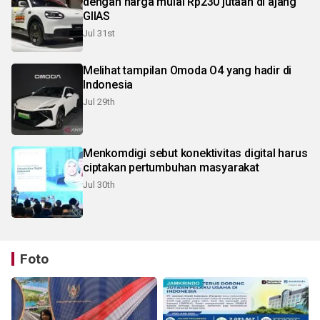
dengan harga mulai Rp230 jutaan di ajang
GIIAS
Jul 31st
Melihat tampilan Omoda O4 yang hadir di
Indonesia
Jul 29th
Menkomdigi sebut konektivitas digital harus
ciptakan pertumbuhan masyarakat
Jul 30th
Foto