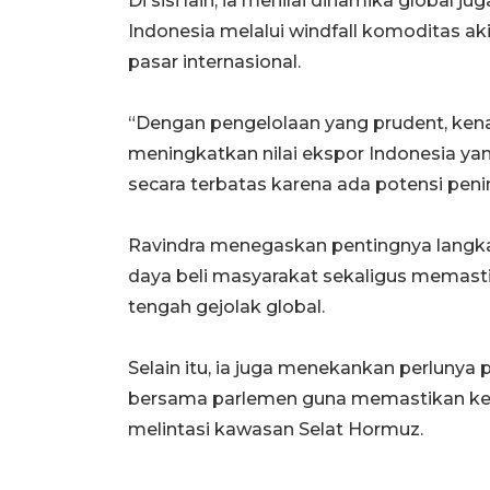
Di sisi lain, ia menilai dinamika global
Indonesia melalui windfall komoditas ak
pasar internasional.
“Dengan pengelolaan yang prudent, ken
meningkatkan nilai ekspor Indonesia ya
secara terbatas karena ada potensi peni
Ravindra menegaskan pentingnya langk
daya beli masyarakat sekaligus memastik
tengah gejolak global.
Selain itu, ia juga menekankan perlunya
bersama parlemen guna memastikan kes
melintasi kawasan Selat Hormuz.