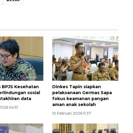
a BPJS Kesehatan
Dinkes Tapin siapkan
erlindungan sosial
pelaksanaan Germas Sapa
takhiran data
fokus keamanan pangan
aman anak sekolah
2026 04:51
10 Februari 2026 11:37
Memberantas kejahatan
jalanan Jakarta
2026-08-05 18:00:00