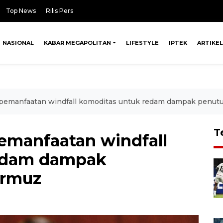
Top News
Rilis Pers
NASIONAL
KABAR MEGAPOLITAN
LIFESTYLE
IPTEK
ARTIKEL
g pemanfaatan windfall komoditas untuk redam dampak penut
T
pemanfaatan windfall
edam dampak
ormuz