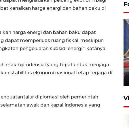
 juga dapat menghadirkan peluang ekonomi bagi
F
ibat kenaikan harga energi dan bahan baku di
aikan harga energi dan bahan baku dapat
ng dapat memperluas ruang fiskal, meskipun
ngkatan pengeluaran subsidi energi,” katanya.
Komisi V DPR tinjau
perlintasan sebidang di
ah makroprudensial yang tepat untuk menjaga
Stasiun Bogor
an stabilitas ekonomi nasional tetap terjaga di
12 Juni 2026 18:49
 penguatan jalur diplomasi oleh pemerintah
V
elamatan awak dan kapal Indonesia yang