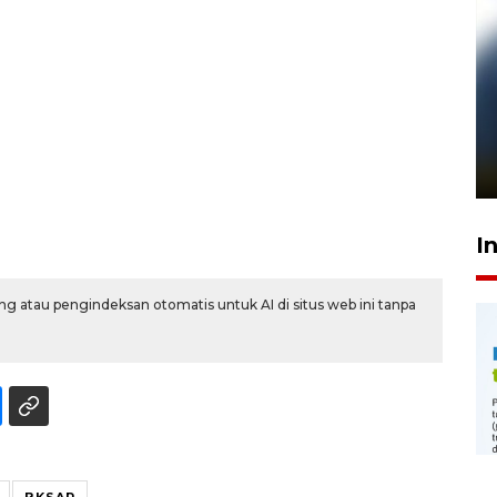
Pelanggan Filaha Farm setia
sampai 8 tahan?
1 Juni 2026 05:47
I
g atau pengindeksan otomatis untuk AI di situs web ini tanpa
BKSAP