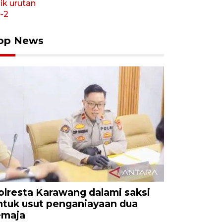
op News
olresta Karawang dalami saksi
ntuk usut penganiayaan dua
emaja