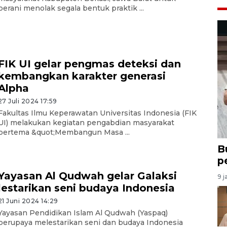
berani menolak segala bentuk praktik ...
FIK UI gelar pengmas deteksi dan
kembangkan karakter generasi
Alpha
27 Juli 2024 17:59
Fakultas Ilmu Keperawatan Universitas Indonesia (FIK
UI) melakukan kegiatan pengabdian masyarakat
bertema &quot;Membangun Masa ...
B
p
Yayasan Al Qudwah gelar Galaksi
9 j
lestarikan seni budaya Indonesia
21 Juni 2024 14:29
Yayasan Pendidikan Islam Al Qudwah (Yaspaq)
berupaya melestarikan seni dan budaya Indonesia