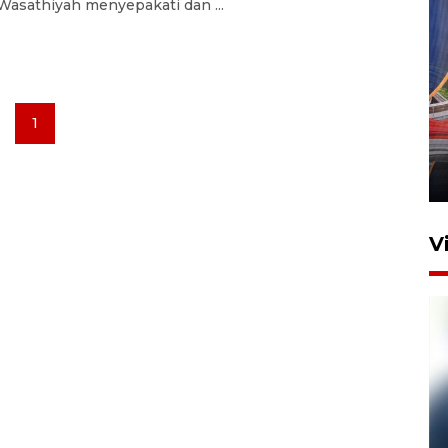
Wasathiyah menyepakati dan ...
Komisi V DPR tinjau
1
perlintasan sebidang di
Stasiun Bogor
12 Juni 2026 18:49
V