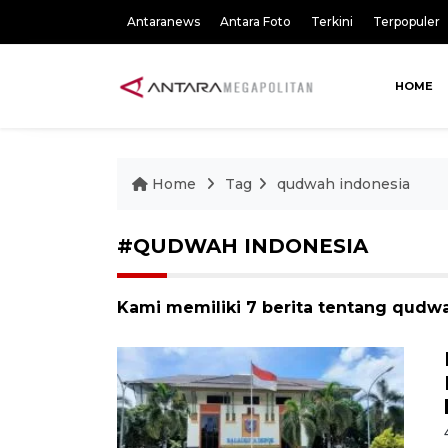
Antaranews
Antara Foto
Terkini
Terpopuler
HOME
Home
Tag
qudwah indonesia
#QUDWAH INDONESIA
Kami memiliki 7 berita tentang qudw