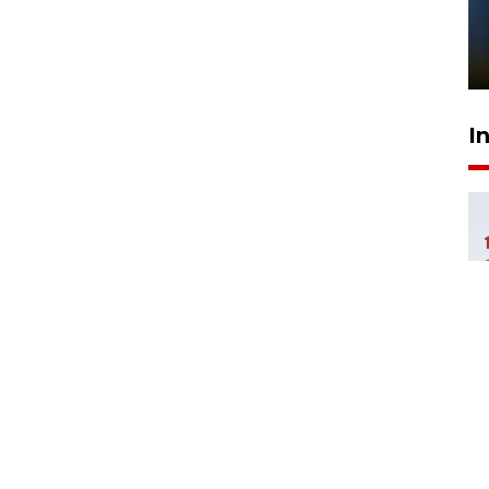
Pelanggan Filaha Farm setia
sampai 8 tahan?
1 Juni 2026 05:47
I