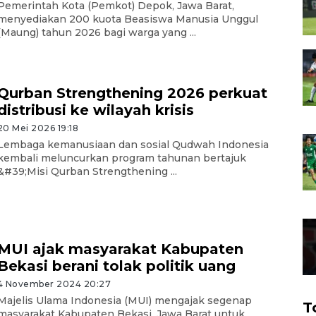
Pemerintah Kota (Pemkot) Depok, Jawa Barat,
menyediakan 200 kuota Beasiswa Manusia Unggul
(Maung) tahun 2026 bagi warga yang ...
Qurban Strengthening 2026 perkuat
distribusi ke wilayah krisis
20 Mei 2026 19:18
Lembaga kemanusiaan dan sosial Qudwah Indonesia
kembali meluncurkan program tahunan bertajuk
&#39;Misi Qurban Strengthening ...
MUI ajak masyarakat Kabupaten
Bekasi berani tolak politik uang
4 November 2024 20:27
Majelis Ulama Indonesia (MUI) mengajak segenap
T
masyarakat Kabupaten Bekasi, Jawa Barat untuk