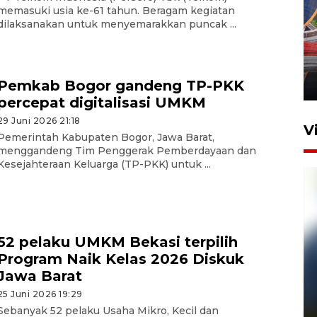
memasuki usia ke-61 tahun. Beragam kegiatan
dilaksanakan untuk menyemarakkan puncak ...
Komisi V DPR tinjau
perlintasan sebidang di
Stasiun Bogor
12 Juni 2026 18:49
Pemkab Bogor gandeng TP-PKK
percepat digitalisasi UMKM
29 Juni 2026 21:18
V
Pemerintah Kabupaten Bogor, Jawa Barat,
menggandeng Tim Penggerak Pemberdayaan dan
Kesejahteraan Keluarga (TP-PKK) untuk ...
52 pelaku UMKM Bekasi terpilih
Program Naik Kelas 2026 Diskuk
Jawa Barat
Pelanggan Filaha Farm setia
sampai 8 tahan?
25 Juni 2026 19:29
Sebanyak 52 pelaku Usaha Mikro, Kecil dan
1 Juni 2026 05:47