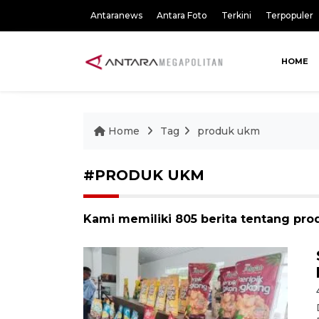
Antaranews
Antara Foto
Terkini
Terpopuler
HOME
Home
Tag
produk ukm
#PRODUK UKM
Kami memiliki 805 berita tentang pr