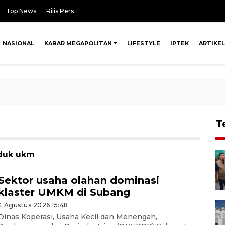
Top News
Rilis Pers
NASIONAL
KABAR MEGAPOLITAN
LIFESTYLE
IPTEK
ARTIKEL
T
oduk ukm
Sektor usaha olahan dominasi
klaster UMKM di Subang
4 Agustus 2026 15:48
Dinas Koperasi, Usaha Kecil dan Menengah,