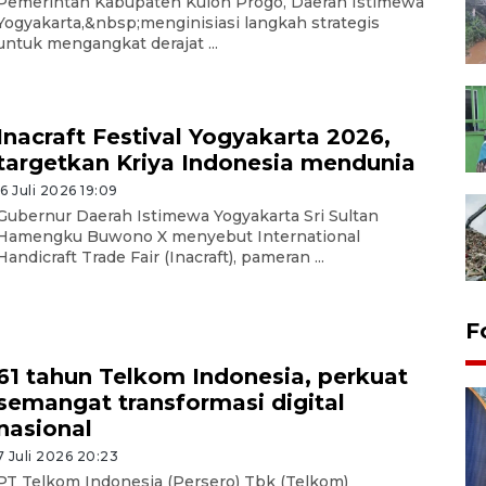
Pemerintah Kabupaten Kulon Progo, Daerah Istimewa
Yogyakarta,&nbsp;menginisiasi langkah strategis
untuk mengangkat derajat ...
Inacraft Festival Yogyakarta 2026,
targetkan Kriya Indonesia mendunia
16 Juli 2026 19:09
Gubernur Daerah Istimewa Yogyakarta Sri Sultan
Hamengku Buwono X menyebut International
Handicraft Trade Fair (Inacraft), pameran ...
F
61 tahun Telkom Indonesia, perkuat
semangat transformasi digital
nasional
7 Juli 2026 20:23
PT Telkom Indonesia (Persero) Tbk (Telkom)