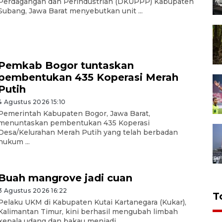
Perdagangan dan Perindustrian (DKUPPP) Kabupaten
Subang, Jawa Barat menyebutkan unit ...
Pemkab Bogor tuntaskan
pembentukan 435 Koperasi Merah
Putih
4 Agustus 2026 15:10
Pemerintah Kabupaten Bogor, Jawa Barat,
menuntaskan pembentukan 435 Koperasi
Desa/Kelurahan Merah Putih yang telah berbadan
hukum ...
Buah mangrove jadi cuan
3 Agustus 2026 16:22
T
Pelaku UKM di Kabupaten Kutai Kartanegara (Kukar),
Kalimantan Timur, kini berhasil mengubah limbah
kepala udang dan bakau menjadi ...