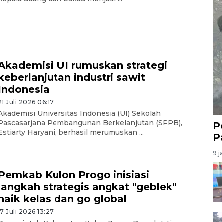
Akademisi UI rumuskan strategi
keberlanjutan industri sawit
Indonesia
21 Juli 2026 06:17
Akademisi Universitas Indonesia (UI) Sekolah
Pascasarjana Pembangunan Berkelanjutan (SPPB),
P
Estiarty Haryani, berhasil merumuskan ...
P
9 j
Pemkab Kulon Progo inisiasi
langkah strategis angkat "geblek"
naik kelas dan go global
17 Juli 2026 13:27