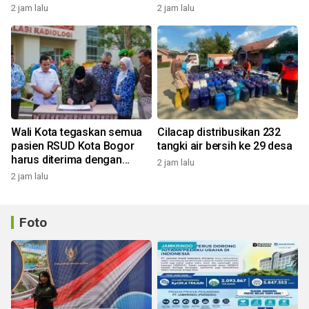
Rasuna Said
2 jam lalu
2 jam lalu
Wali Kota tegaskan semua
Cilacap distribusikan 232
pasien RSUD Kota Bogor
tangki air bersih ke 29 desa
harus diterima dengan
2 jam lalu
profesional
2 jam lalu
Foto