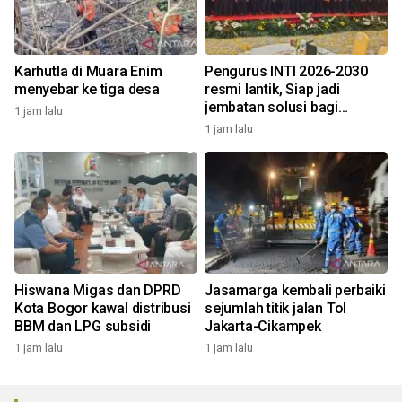
Karhutla di Muara Enim
Pengurus INTI 2026-2030
menyebar ke tiga desa
resmi lantik, Siap jadi
jembatan solusi bagi
1 jam lalu
persoalan bangsa
1 jam lalu
Hiswana Migas dan DPRD
Jasamarga kembali perbaiki
Kota Bogor kawal distribusi
sejumlah titik jalan Tol
BBM dan LPG subsidi
Jakarta-Cikampek
1 jam lalu
1 jam lalu