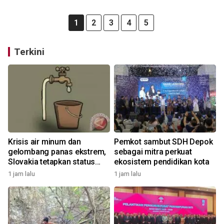
1
2
3
4
5
Terkini
Krisis air minum dan
Pemkot sambut SDH Depok
gelombang panas ekstrem,
sebagai mitra perkuat
Slovakia tetapkan status
ekosistem pendidikan kota
darurat
1 jam lalu
1 jam lalu