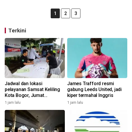
1
2
3
Terkini
Jadwal dan lokasi
James Trafford resmi
pelayanan Samsat Keliling
gabung Leeds United, jadi
Kota Bogor, Jumat
kiper termahal Inggris
(7/8/2026)
1 jam lalu
1 jam lalu