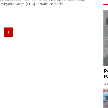
Penyalur Kerja (LPK) Januar Persada ...
1
P
P
14 