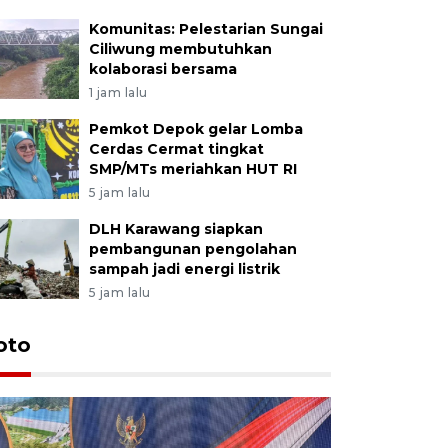
Komunitas: Pelestarian Sungai
Ciliwung membutuhkan
kolaborasi bersama
1 jam lalu
Pemkot Depok gelar Lomba
Cerdas Cermat tingkat
SMP/MTs meriahkan HUT RI
5 jam lalu
DLH Karawang siapkan
pembangunan pengolahan
sampah jadi energi listrik
5 jam lalu
oto