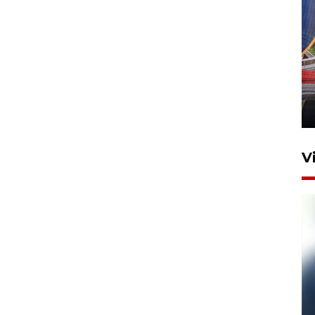
Komisi V DPR tinjau
perlintasan sebidang di
Stasiun Bogor
12 Juni 2026 18:49
V
Pelanggan Filaha Farm setia