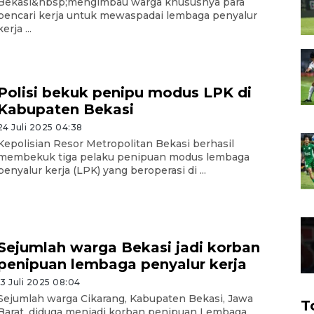
Bekasi&nbsp;mengimbau warga khususnya para
pencari kerja untuk mewaspadai lembaga penyalur
kerja ...
Polisi bekuk penipu modus LPK di
Kabupaten Bekasi
24 Juli 2025 04:38
Kepolisian Resor Metropolitan Bekasi berhasil
membekuk tiga pelaku penipuan modus lembaga
penyalur kerja (LPK) yang beroperasi di ...
Sejumlah warga Bekasi jadi korban
penipuan lembaga penyalur kerja
13 Juli 2025 08:04
Sejumlah warga Cikarang, Kabupaten Bekasi, Jawa
T
Barat, diduga menjadi korban penipuan Lembaga