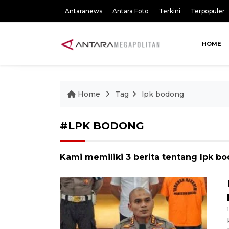
Antaranews
Antara Foto
Terkini
Terpopuler
HOME
Home
Tag
lpk bodong
#LPK BODONG
Kami memiliki 3 berita tentang lpk b