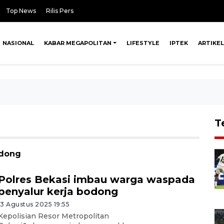
Top News
Rilis Pers
NASIONAL
KABAR MEGAPOLITAN
LIFESTYLE
IPTEK
ARTIKEL
T
odong
Polres Bekasi imbau warga waspada
penyalur kerja bodong
13 Agustus 2025 19:55
Kepolisian Resor Metropolitan