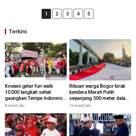
1
2
3
4
5
Terkini
Kowani gelar fun walk
Ribuan warga Bogor kirab
10.000 langkah sehat
bendera Merah Putih
gaungkan Tempe Indonesia
sepanjang 500 meter dalam
Goes to UNESCO
rangkaian FMP ke-11
8 menit lalu
16 menit lalu