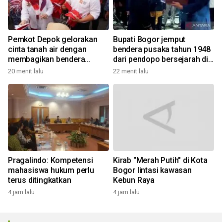
Pemkot Depok gelorakan
Bupati Bogor jemput
cinta tanah air dengan
bendera pusaka tahun 1948
membagikan bendera
dari pendopo bersejarah di
merah putih
Desa Malasari
20 menit lalu
22 menit lalu
Pragalindo: Kompetensi
Kirab "Merah Putih" di Kota
mahasiswa hukum perlu
Bogor lintasi kawasan
terus ditingkatkan
Kebun Raya
4 jam lalu
4 jam lalu