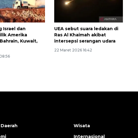
g Israel dan
UEA sebut suara ledakan di
milik Amerika
Ras Al Khaimah akibat
 Bahrain, Kuwait,
intersepsi serangan udara
22 Maret 2026 16:42
 08:56
 Daerah
Wisata
omi
Internasional