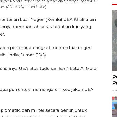
sikan kondisi terkini telah aman dan normal menyusul
gah. (ANTARA/Hanni Sofia)
enterian Luar Negeri (Kemlu) UEA Khalifa bin
ahnya membantah keras tuduhan Iran yang
er.
diri pertemuan tingkat menteri luar negeri
i, India, Jumat (15/5).
nuhnya UEA atas tuduhan Iran," kata Al Marar
P
P
apa pun untuk memengaruhi kebijakan UEA
2 j
plomatik, dan militer secara penuh untuk