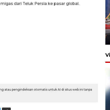
 migas dari Teluk Persia ke pasar global.
Komisi V DPR tinjau
perlintasan sebidang di
Stasiun Bogor
12 Juni 2026 18:49
V
g atau pengindeksan otomatis untuk AI di situs web ini tanpa
Pelanggan Filaha Farm setia