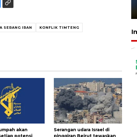
sampai 8 tahan?
1 Juni 2026 05:47
A SERANG IRAN
KONFLIK TIMTENG
I
sumpah akan
Serangan udara Israel di
setiap potensi
pinggiran Beirut tewaskan