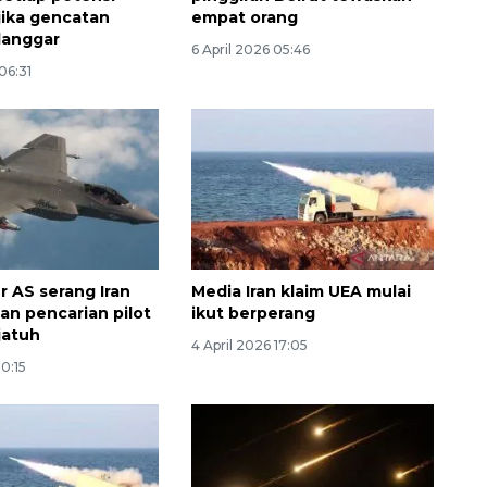
jika gencatan
empat orang
ilanggar
6 April 2026 05:46
06:31
r AS serang Iran
Media Iran klaim UEA mulai
an pencarian pilot
ikut berperang
Awas penipuan berbasis AI
jatuh
4 April 2026 17:05
2026-08-07 13:45:00
10:15