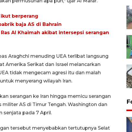
kan permusuhan apa pun," ujar Al Marar.
 ikut berperang
abrik baja AS di Bahrain
 Ras Al Khaimah akibat intersepsi serangan
bbas Araghchi menuding UEA terlibat langsung
aat Amerika Serikat dan Israel melancarkan
 UEA tidak mengecam agresi itu dan malah
untuk menyerang wilayah Iran.
arkan serangan ke Iran hingga memicu serangan
F
tas militer AS di Timur Tengah. Washington dan
senjata pada 7 April.
ngan tersebut menyebabkan tertutupnya Selat