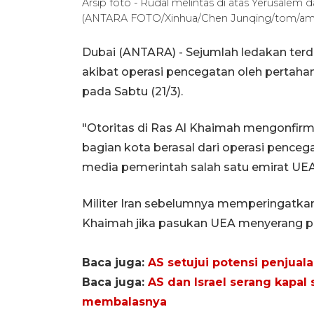
Arsip foto - Rudal melintas di atas Yerusalem d
(ANTARA FOTO/Xinhua/Chen Junqing/tom/am
Dubai (ANTARA) - Sejumlah ledakan terde
akibat operasi pencegatan oleh pertah
pada Sabtu (21/3).
"Otoritas di Ras Al Khaimah mengonfirm
bagian kota berasal dari operasi penceg
media pemerintah salah satu emirat UEA 
Militer Iran sebelumnya memperingatk
Khaimah jika pasukan UEA menyerang pula
Baca juga:
AS setujui potensi penjuala
Baca juga:
AS dan Israel serang kapal s
membalasnya