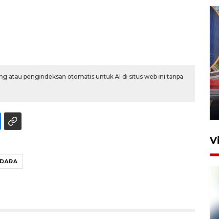
Komisi V DPR tinjau
g atau pengindeksan otomatis untuk AI di situs web ini tanpa
perlintasan sebidang di
Stasiun Bogor
12 Juni 2026 18:49
V
DARA