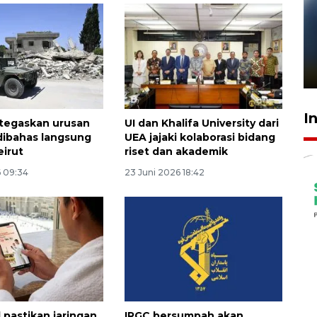
Pelanggan Filaha Farm setia
sampai 8 tahan?
1 Juni 2026 05:47
I
tegaskan urusan
UI dan Khalifa University dari
ibahas langsung
UEA jajaki kolaborasi bidang
irut
riset dan akademik
6 09:34
23 Juni 2026 18:42
 pastikan jaringan
IRGC bersumpah akan