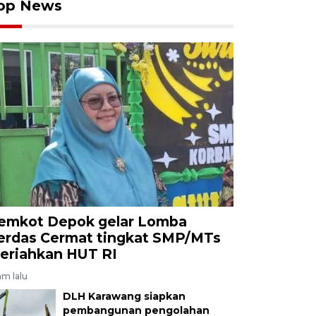
op News
emkot Depok gelar Lomba
erdas Cermat tingkat SMP/MTs
eriahkan HUT RI
am lalu
DLH Karawang siapkan
pembangunan pengolahan