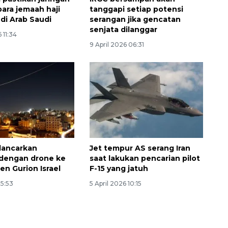
para jemaah haji
tanggapi setiap potensi
 di Arab Saudi
serangan jika gencatan
senjata dilanggar
 11:34
9 April 2026 06:31
 lancarkan
Jet tempur AS serang Iran
dengan drone ke
saat lakukan pencarian pilot
en Gurion Israel
F-15 yang jatuh
Awas penipuan berbasis AI
15:53
5 April 2026 10:15
2026-08-07 13:45:00