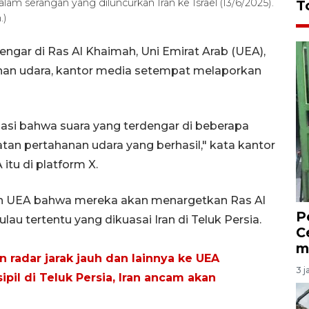
alam serangan yang diluncurkan Iran ke Israel (13/6/2025).
T
.)
ngar di Ras Al Khaimah, Uni Emirat Arab (UEA),
anan udara, kantor media setempat melaporkan
asi bahwa suara yang terdengar di beberapa
atan pertahanan udara yang berhasil," kata kantor
itu di platform X.
an UEA bahwa mereka akan menargetkan Ras Al
P
u tertentu yang dikuasai Iran di Teluk Persia.
C
m
n radar jarak jauh dan lainnya ke UEA
3 j
ipil di Teluk Persia, Iran ancam akan