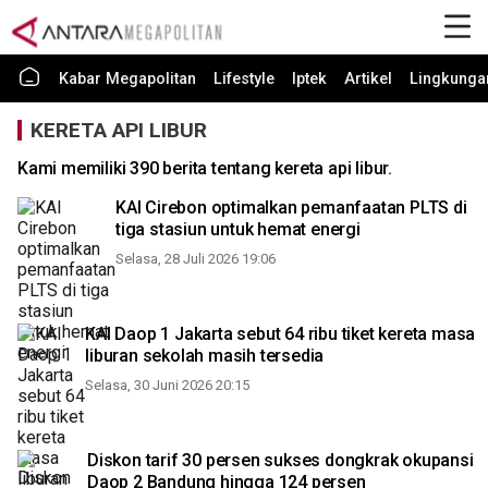
Kabar Megapolitan
Lifestyle
Iptek
Artikel
Lingkunga
KERETA API LIBUR
Kami memiliki 390 berita tentang kereta api libur.
KAI Cirebon optimalkan pemanfaatan PLTS di
tiga stasiun untuk hemat energi
Selasa, 28 Juli 2026 19:06
KAI Daop 1 Jakarta sebut 64 ribu tiket kereta masa
liburan sekolah masih tersedia
Selasa, 30 Juni 2026 20:15
Diskon tarif 30 persen sukses dongkrak okupansi
Daop 2 Bandung hingga 124 persen