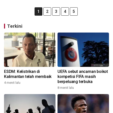
1
2
3
4
5
Terkini
ESDM: Kelistrikan di
UEFA sebut ancaman boikot
Kalimantan telah membaik
kompetisi FIFA masih
berpeluang terbuka
4 menit lalu
8 menit lalu