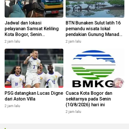
Jadwal dan lokasi
BTN Bunaken Sulut latih 16
pelayanan Samsat Keliling
pemandu wisata lokal
Kota Bogor, Senin
pendakian Gunung Manado
(10/8/2026)
Tua
2 jam lalu
2 jam lalu
PSG datangkan Lucas Digne
Cuaca Kota Bogor dan
dari Aston Villa
sekitarnya pada Senin
(10/8/2026) hari ini
2 jam lalu
2 jam lalu