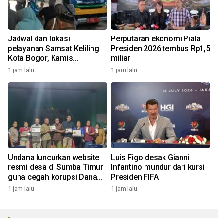
Jadwal dan lokasi
Perputaran ekonomi Piala
pelayanan Samsat Keliling
Presiden 2026 tembus Rp1,5
Kota Bogor, Kamis
miliar
(5/8/2026)
1 jam lalu
1 jam lalu
Undana luncurkan website
Luis Figo desak Gianni
resmi desa di Sumba Timur
Infantino mundur dari kursi
guna cegah korupsi Dana
Presiden FIFA
Desa
1 jam lalu
1 jam lalu