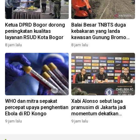
Ketua DPRD Bogor dorong
Balai Besar TNBTS duga
peningkatan kualitas
kebakaran yang landa
layanan RSUD Kota Bogor
kawasan Gunung Bromo
karena aktivitas manusia
8 jam lalu
8 jam lalu
WHO dan mitra sepakat
Xabi Alonso sebut laga
percepat upaya penghentian
pramusim di Jakarta jadi
Ebola di RD Kongo
momentum dekatkan
Chelsea dengan penggemar
9 jam lalu
9 jam lalu