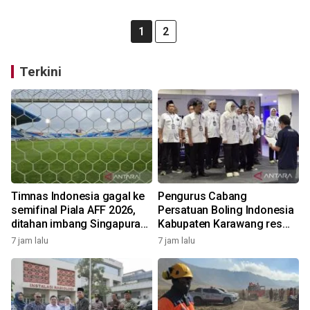
1
2
Terkini
Timnas Indonesia gagal ke
Pengurus Cabang
semifinal Piala AFF 2026,
Persatuan Boling Indonesia
ditahan imbang Singapura
Kabupaten Karawang resmi
1-1
terbentuk
7 jam lalu
7 jam lalu