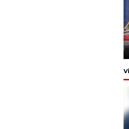
Komisi V DPR tinjau
perlintasan sebidang di
Stasiun Bogor
12 Juni 2026 18:49
V