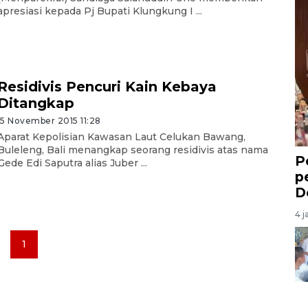
apresiasi kepada Pj Bupati Klungkung I ...
Residivis Pencuri Kain Kebaya
Ditangkap
15 November 2015 11:28
Aparat Kepolisian Kawasan Laut Celukan Bawang,
Buleleng, Bali menangkap seorang residivis atas nama
P
Gede Edi Saputra alias Juber ...
p
D
4 j
1