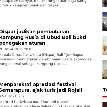
Kabupaten Gianyar, Bali, meningkatkan daya saing
produk kerajinan perak dan fesyen ...
Dispar jadikan pembubaran
Kampung Rusia di Ubud Bali bukti
penegakan aturan
21 Januari 2025 20:05
Kepala Dinas Pariwisata (Dispar) Bali Tjok Bagus
Pemayun mengatakan pembubaran usaha akomodasi
yang dikenal sebagai Kampung Rusia ...
Menparekraf apresiasi festival
T
Semarapura, ajak turis jadi Rojali
3 Mei 2024 17:12
Menteri Pariwisata dan Ekonomi Kreatif
(Menparekraf) Sandiaga Salahuddin Uno memberikan