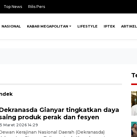
Top News
Rilis Pers
NASIONAL
KABAR MEGAPOLITAN
LIFESTYLE
IPTEK
ARTIKEL
T
endek
Dekranasda Gianyar tingkatkan daya
saing produk perak dan fesyen
15 Maret 2026 14:29
Dewan Kerajinan Nasional Daerah (Dekranasda)