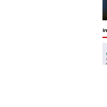
Pelanggan Filaha Farm setia
sampai 8 tahan?
1 Juni 2026 05:47
I