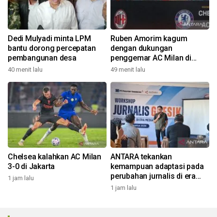
Dedi Mulyadi minta LPM
Ruben Amorim kagum
bantu dorong percepatan
dengan dukungan
pembangunan desa
penggemar AC Milan di
Indonesia
40 menit lalu
49 menit lalu
Chelsea kalahkan AC Milan
ANTARA tekankan
3-0 di Jakarta
kemampuan adaptasi pada
perubahan jurnalis di era
1 jam lalu
digital
1 jam lalu