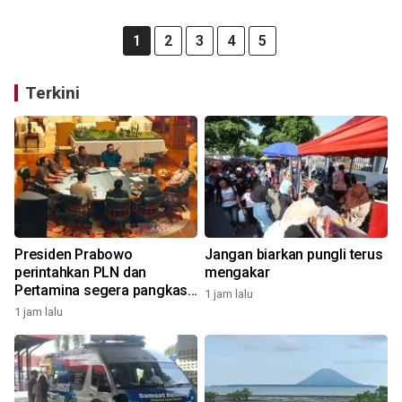
1
2
3
4
5
Terkini
Presiden Prabowo
Jangan biarkan pungli terus
perintahkan PLN dan
mengakar
Pertamina segera pangkas
1 jam lalu
anak-cucu perusahaan
1 jam lalu