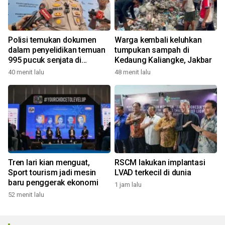
Polisi temukan dokumen
Warga kembali keluhkan
dalam penyelidikan temuan
tumpukan sampah di
995 pucuk senjata di
Kedaung Kaliangke, Jakbar
sekolah
40 menit lalu
48 menit lalu
Tren lari kian menguat,
RSCM lakukan implantasi
Sport tourism jadi mesin
LVAD terkecil di dunia
baru penggerak ekonomi
1 jam lalu
52 menit lalu