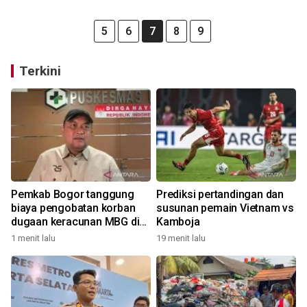
5
6
7
8
9
Terkini
Pemkab Bogor tanggung
Prediksi pertandingan dan
biaya pengobatan korban
susunan pemain Vietnam vs
dugaan keracunan MBG di
Kamboja
Dramaga
1 menit lalu
19 menit lalu