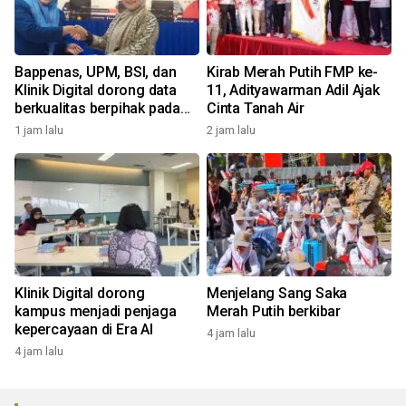
Bappenas, UPM, BSI, dan
Kirab Merah Putih FMP ke-
Klinik Digital dorong data
11, Adityawarman Adil Ajak
berkualitas berpihak pada
Cinta Tanah Air
manusia
1 jam lalu
2 jam lalu
Klinik Digital dorong
Menjelang Sang Saka
kampus menjadi penjaga
Merah Putih berkibar
kepercayaan di Era AI
4 jam lalu
4 jam lalu