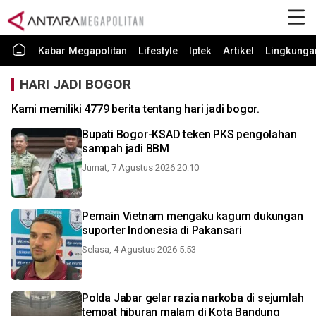
Kabar Megapolitan
Lifestyle
Iptek
Artikel
Lingkunga
HARI JADI BOGOR
Kami memiliki 4779 berita tentang hari jadi bogor.
Bupati Bogor-KSAD teken PKS pengolahan
sampah jadi BBM
Jumat, 7 Agustus 2026 20:10
Pemain Vietnam mengaku kagum dukungan
suporter Indonesia di Pakansari
Selasa, 4 Agustus 2026 5:53
Polda Jabar gelar razia narkoba di sejumlah
tempat hiburan malam di Kota Bandung