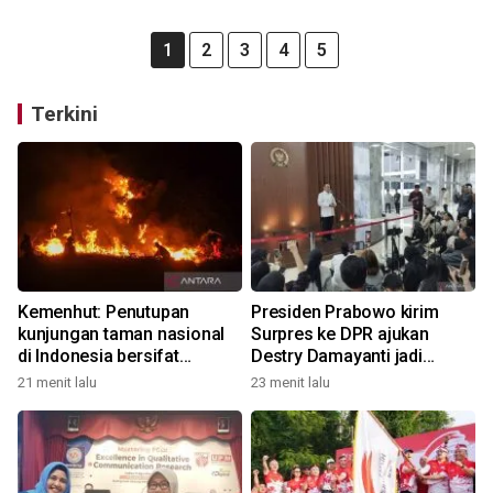
1
2
3
4
5
Terkini
Kemenhut: Penutupan
Presiden Prabowo kirim
kunjungan taman nasional
Surpres ke DPR ajukan
di Indonesia bersifat
Destry Damayanti jadi
kondisional
Gubernur BI definitif
21 menit lalu
23 menit lalu