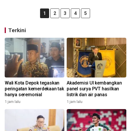
1
2
3
4
5
Terkini
Wali Kota Depok tegaskan
Akademisi UI kembangkan
peringatan kemerdekaan tak
panel surya PVT hasilkan
hanya seremonial
listrik dan air panas
1 jam lalu
1 jam lalu