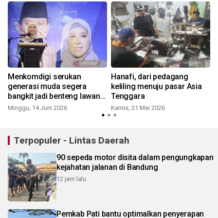
Menkomdigi serukan
Hanafi, dari pedagang
i
generasi muda segera
keliling menuju pasar Asia
bangkit jadi benteng lawan
Tenggara
kejahatan digital
Minggu, 14 Juni 2026
Kamis, 21 Mei 2026
S
Terpopuler - Lintas Daerah
90 sepeda motor disita dalam pengungkapan
kejahatan jalanan di Bandung
12 jam lalu
Pemkab Pati bantu optimalkan penyerapan