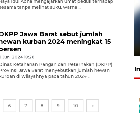
Raya Idul Adha mengajarkan umat peduli terhadap
sesama tanpa melihat suku, warna ...
Pelanggan Filaha Farm setia
DKPP Jawa Barat sebut jumlah
sampai 8 tahan?
hewan kurban 2024 meningkat 15
1 Juni 2026 05:47
persen
3 Juni 2024 18:26
Dinas Ketahanan Pangan dan Peternakan (DKPP)
I
Provinsi Jawa Barat menyebutkan jumlah hewan
kurban di wilayahnya pada tahun 2024 ...
6
7
8
9
10
»