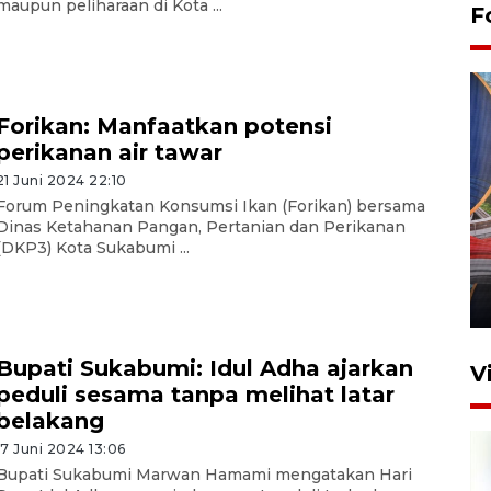
maupun peliharaan di Kota ...
F
Forikan: Manfaatkan potensi
perikanan air tawar
21 Juni 2024 22:10
Forum Peningkatan Konsumsi Ikan (Forikan) bersama
Komisi V DPR tinjau
Dinas Ketahanan Pangan, Pertanian dan Perikanan
perlintasan sebidang di
(DKP3) Kota Sukabumi ...
Stasiun Bogor
12 Juni 2026 18:49
Bupati Sukabumi: Idul Adha ajarkan
V
peduli sesama tanpa melihat latar
belakang
17 Juni 2024 13:06
Bupati Sukabumi Marwan Hamami mengatakan Hari