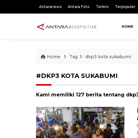
Antaranews
Antara Foto
Terkini
Terpopuler
HOME
Home
Tag
dkp3 kota sukabumi
#DKP3 KOTA SUKABUMI
Kami memiliki 127 berita tentang dkp