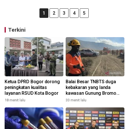
1
2
3
4
5
Terkini
Ketua DPRD Bogor dorong
Balai Besar TNBTS duga
peningkatan kualitas
kebakaran yang landa
layanan RSUD Kota Bogor
kawasan Gunung Bromo
karena aktivitas manusia
18 menit lalu
33 menit lalu