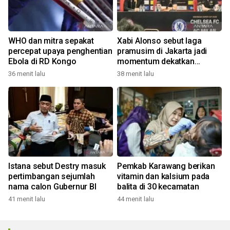
WHO dan mitra sepakat
Xabi Alonso sebut laga
percepat upaya penghentian
pramusim di Jakarta jadi
Ebola di RD Kongo
momentum dekatkan
Chelsea dengan penggemar
36 menit lalu
38 menit lalu
Istana sebut Destry masuk
Pemkab Karawang berikan
pertimbangan sejumlah
vitamin dan kalsium pada
nama calon Gubernur BI
balita di 30 kecamatan
41 menit lalu
44 menit lalu